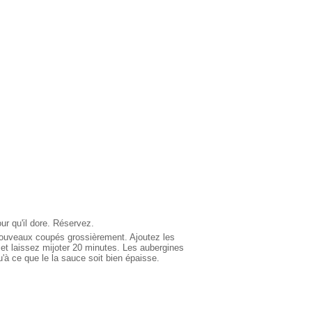
ur qu'il dore. Réservez.
 nouveaux coupés grossièrement. Ajoutez les
, et laissez mijoter 20 minutes. Les aubergines
u'à ce que le la sauce soit bien épaisse.