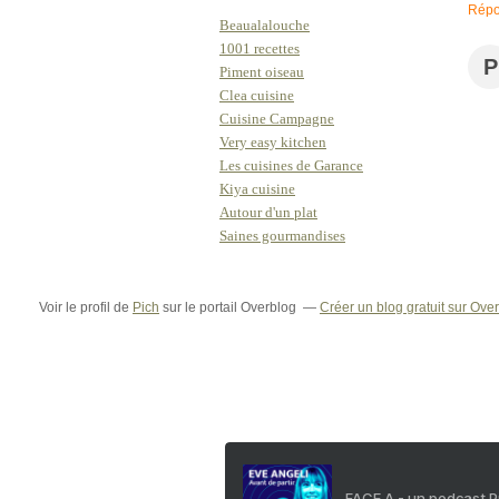
Répo
Beaualalouche
1001 recettes
P
Piment oiseau
Clea cuisine
Cuisine Campagne
Very easy kitchen
Les cuisines de Garance
Kiya cuisine
Autour d'un plat
Saines gourmandises
Voir le profil de
Pich
sur le portail Overblog
Créer un blog gratuit sur Ove
FACE A - un podcast 