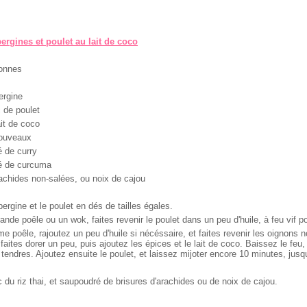
ergines et poulet au lait de coco
sonnes
ergine
 de poulet
it de coco
nouveaux
é de curry
fé de curcuma
achides non-salées, ou noix de cajou
ergine et le poulet en dés de tailles égales.
nde poêle ou un wok, faites revenir le poulet dans un peu d'huile, à feu vif po
e poêle, rajoutez un peu d'huile si nécéssaire, et faites revenir les oignons
faites dorer un peu, puis ajoutez les épices et le lait de coco. Baissez le feu
 tendres. Ajoutez ensuite le poulet, et laissez mijoter encore 10 minutes, jusq
du riz thai, et saupoudré de brisures d'arachides ou de noix de cajou.