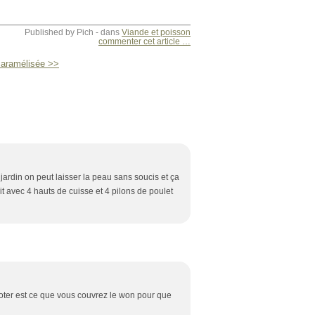
Published by Pich
-
dans
Viande et poisson
commenter cet article
…
caramélisée >>
 jardin on peut laisser la peau sans soucis et ça
ait avec 4 hauts de cuisse et 4 pilons de poulet
mijoter est ce que vous couvrez le won pour que