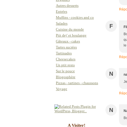
Autres desserts
Répo
Entrées
Muffins - cookies and co
Salades
F
Fi
Cuisine du monde
Bo
Ptit dej' et boulange
qu
Gâteaux - cakes
le
Tartes sucrées
Tartinades
Répo
Cheesecakes
Un ptit resto
Sur le pouce
N
na
Blogosphère
Je
Pizzas - tartines - chaussons
Voyage
Répo
N
Na
Bo
A Visiter!