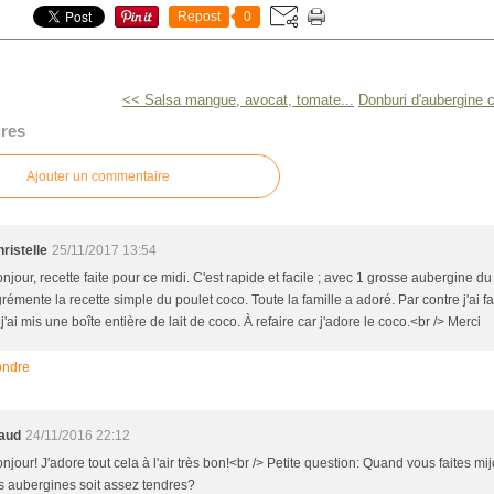
Repost
0
<< Salsa mangue, avocat, tomate...
Donburi d'aubergine 
res
Ajouter un commentaire
ristelle
25/11/2017 13:54
njour, recette faite pour ce midi. C'est rapide et facile ; avec 1 grosse aubergine du
rémente la recette simple du poulet coco. Toute la famille a adoré. Par contre j'ai f
 j'ai mis une boîte entière de lait de coco. À refaire car j'adore le coco.<br /> Merci
ndre
aud
24/11/2016 22:12
njour! J'adore tout cela à l'air très bon!<br /> Petite question: Quand vous faites 
s aubergines soit assez tendres?