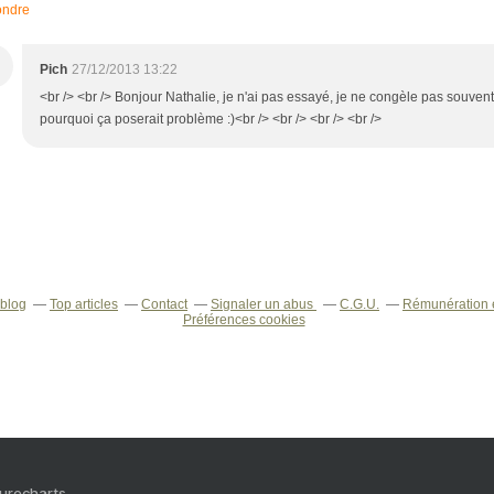
ndre
Pich
27/12/2013 13:22
<br /> <br /> Bonjour Nathalie, je n'ai pas essayé, je ne congèle pas souvent 
pourquoi ça poserait problème :)<br /> <br /> <br /> <br />
rblog
Top articles
Contact
Signaler un abus
C.G.U.
Rémunération e
Préférences cookies
Purecharts