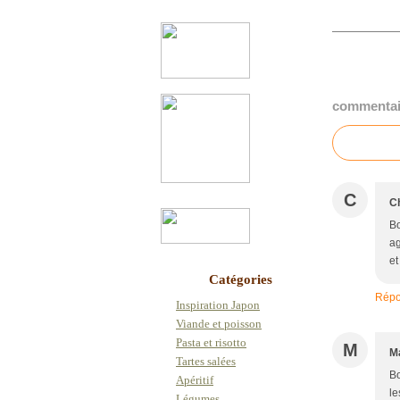
commentai
C
Ch
Bo
ag
et
Catégories
Répo
Inspiration Japon
Viande et poisson
Pasta et risotto
M
M
Tartes salées
Bo
Apéritif
le
Légumes