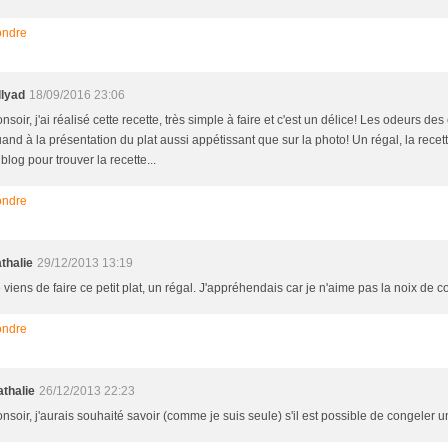
ndre
llyad
18/09/2016 23:06
nsoir, j'ai réalisé cette recette, très simple à faire et c'est un délice! Les odeurs des
and à la présentation du plat aussi appétissant que sur la photo! Un régal, la recett
 blog pour trouver la recette...
ndre
thalie
29/12/2013 13:19
 viens de faire ce petit plat, un régal. J'appréhendais car je n'aime pas la noix de co
ndre
thalie
26/12/2013 22:23
nsoir, j'aurais souhaité savoir (comme je suis seule) s'il est possible de congeler u